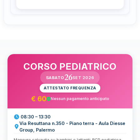
CORSO PEDIATRICO
26
SABATO
SET 2026
ATTESTATO FREQUENZA
€ 60
Nessun pagamento anticipato
08:30 – 13:30
Via Resuttana n.350 - Piano terra - Aula Diesse
Group, Palermo
Manovre salvavita su bambini e lattanti: RCP pediatrica,