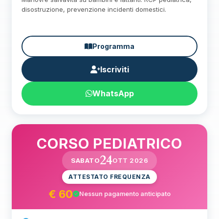
disostruzione, prevenzione incidenti domestici.
Programma
Iscriviti
WhatsApp
CORSO PEDIATRICO
24
SABATO
OTT 2026
ATTESTATO FREQUENZA
€ 60
Nessun pagamento anticipato