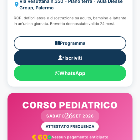
Via Resuttana n.350 - Piano terra - Aula Diesse
Group, Palermo
RCP, defibrillatore e disostruzione su adulto, bambino e lattante
in un'unica giornata. Brevetto riconosciuto valido 24 mesi.
Programma
Iscriviti
WhatsApp
CORSO PEDIATRICO
26
SABATO
SET 2026
ATTESTATO FREQUENZA
€ 60
Nessun pagamento anticipato