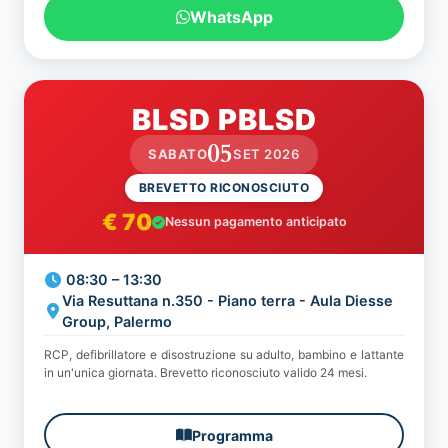
WhatsApp
BLSD PBLSD
05
SABATO
SET 2026
BREVETTO RICONOSCIUTO
€ 70
Nessun pagamento anticipato
08:30 – 13:30
Via Resuttana n.350 - Piano terra - Aula Diesse
Group, Palermo
RCP, defibrillatore e disostruzione su adulto, bambino e lattante
in un'unica giornata. Brevetto riconosciuto valido 24 mesi.
Programma