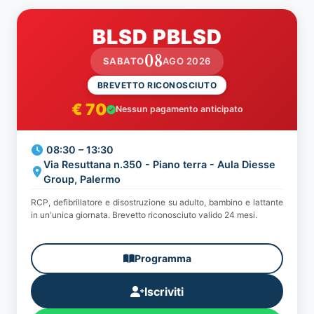
BLSD PBLSD
08
SABATO
AGO 2026
BREVETTO RICONOSCIUTO
€ 70
Nessun pagamento anticipato
08:30 – 13:30
Via Resuttana n.350 - Piano terra - Aula Diesse
Group, Palermo
RCP, defibrillatore e disostruzione su adulto, bambino e lattante
in un'unica giornata. Brevetto riconosciuto valido 24 mesi.
Programma
Iscriviti