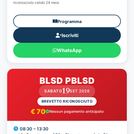
riconosciuto valido 24 mesi.
Programma
Iscriviti
WhatsApp
BLSD PBLSD
19
SABATO
SET 2026
BREVETTO RICONOSCIUTO
€ 70
Nessun pagamento anticipato
08:30 – 13:30