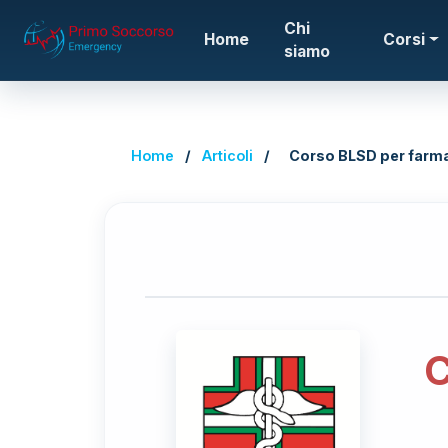
Chi
Home
Corsi
siamo
Home
/
Articoli
/
Corso BLSD per farma
C