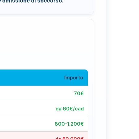
e omissione di soccorso.
Importo
70€
da 60€/cad
800-1.200€
da 50.000€