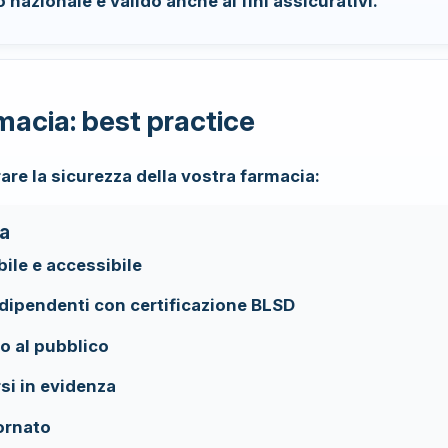
o nazionale e valido anche ai fini assicurativi.
macia: best practice
are la sicurezza della vostra farmacia:
ra
bile e accessibile
dipendenti con certificazione BLSD
o al pubblico
si in evidenza
ornato