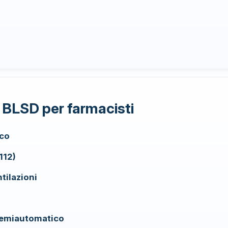
BLSD per farmacisti
aco
112)
tilazioni
semiautomatico