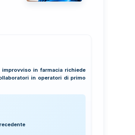
e improvviso in farmacia richiede
llaboratori in operatori di primo
precedente