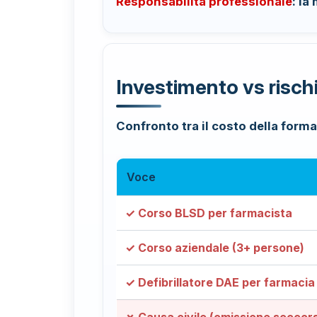
Responsabilità professionale
: la
Investimento vs rischi
Confronto tra il costo della for
Voce
✓ Corso BLSD per farmacista
✓ Corso aziendale (3+ persone)
✓ Defibrillatore DAE per farmacia
✗ Causa civile (omissione soccor