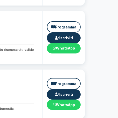
Programma
Iscriviti
WhatsApp
tto riconosciuto valido
Programma
Iscriviti
WhatsApp
domestici.