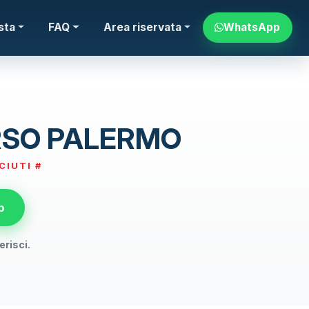
WhatsApp
sta
FAQ
Area riservata
RSO PALERMO
CIUTI #
p
erisci.