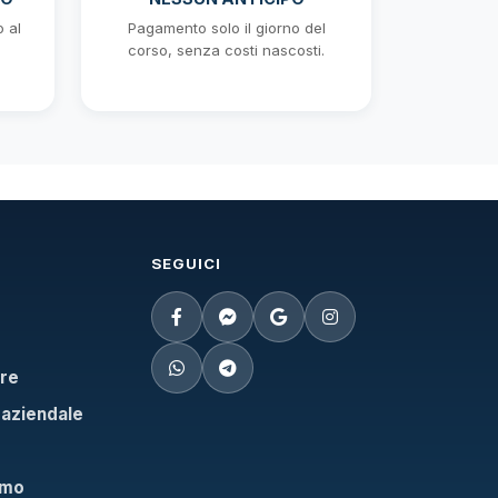
o al
Pagamento solo il giorno del
corso, senza costi nascosti.
SEGUICI
are
 aziendale
rmo