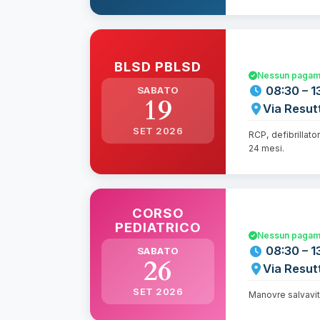
BLSD PBLSD
Nessun pagame
08:30 – 1
SABATO
19
Via Resut
SET 2026
RCP, defibrillato
24 mesi.
CORSO
PEDIATRICO
Nessun pagame
08:30 – 1
SABATO
26
Via Resut
SET 2026
Manovre salvavita