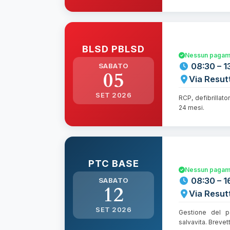
BLSD PBLSD
Nessun pagame
08:30 – 1
SABATO
05
Via Resut
SET 2026
RCP, defibrillato
24 mesi.
PTC BASE
Nessun pagame
08:30 – 1
SABATO
12
Via Resut
SET 2026
Gestione del p
salvavita. Brevet