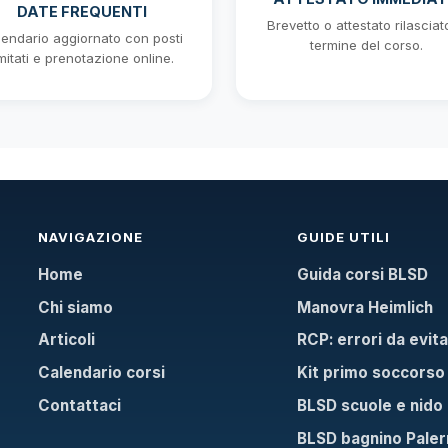
DATE FREQUENTI
Brevetto o attestato rilasciat
endario aggiornato con posti
termine del corso.
imitati e prenotazione online.
NAVIGAZIONE
GUIDE UTILI
Home
Guida corsi BLSD
Chi siamo
Manovra Heimlich
Articoli
RCP: errori da evit
Calendario corsi
Kit primo soccorso
Contattaci
BLSD scuole e nido
BLSD bagnino Pale