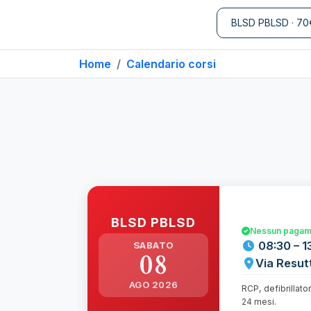
BLSD PBLSD · 70
Home
Calendario corsi
BLSD PBLSD
Nessun pagame
08:30 – 1
SABATO
08
Via Resut
AGO 2026
RCP, defibrillato
24 mesi.