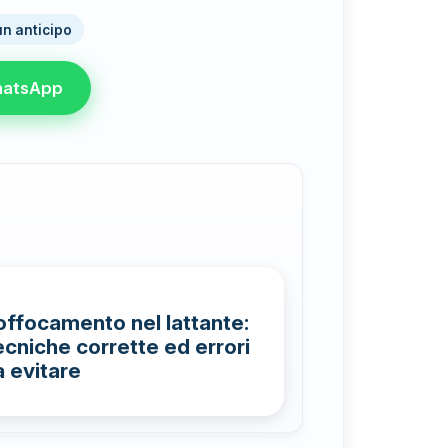
n anticipo
atsApp
offocamento nel lattante:
ecniche corrette ed errori
a evitare