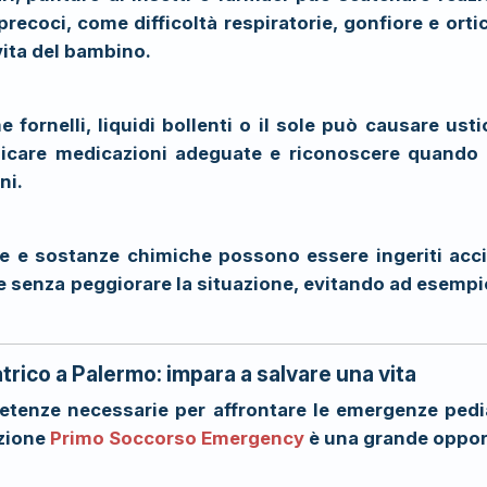
precoci, come difficoltà respiratorie, gonfiore e ort
vita del bambino.
e fornelli, liquidi bollenti o il sole può causare ust
plicare medicazioni adeguate e riconoscere quando
ni.
he e sostanze chimiche possono essere ingeriti acc
 senza peggiorare la situazione, evitando ad esempio 
rico a Palermo: impara a salvare una vita
etenze necessarie per affrontare le emergenze pedia
zione
Primo Soccorso Emergency
è una grande oppor