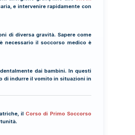
icaria, e intervenire rapidamente con
ioni di diversa gravità. Sapere come
 è necessario il soccorso medico è
identalmente dai bambini. In questi
di indurre il vomito in situazioni in
triche, il
Corso di Primo Soccorso
tunità.