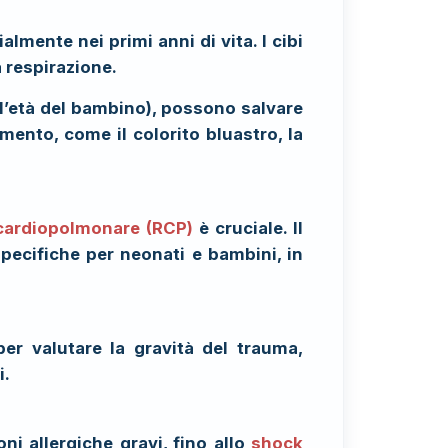
lmente nei primi anni di vita. I cibi
a respirazione.
ll’età del bambino), possono salvare
ento, come il colorito bluastro, la
cardiopolmonare (RCP)
è cruciale. Il
pecifiche per neonati e bambini, in
er valutare la gravità del trauma,
i.
ni allergiche gravi, fino allo
shock