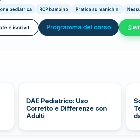
ione pediatrica
RCP bambino
Pratica su manichini
Nessu
Programma del corso
Wh
te e iscriviti
DAE Pediatrico: Uso
S
Corretto e Differenze con
T
Adulti
d