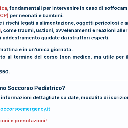
ica
, fondamentali per intervenire in caso di soffocam
RCP)
per neonati e bambini.
re i rischi legati a alimentazione, oggetti pericolosi e
i
, come traumi, ustioni, avvelenamenti e reazioni alle
di addestramento guidate da istruttori esperti.
mattina e in un’unica giornata .
ato al termine del corso (non medico, ma utile per 
 350.
imo Soccorso Pediatrico?
informazioni dettagliate su date, modalità di iscrizio
occorsoemergency.it
ioni e prenotazioni!