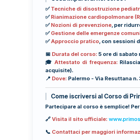
✅
Tecniche di disostruzione pediatr
✅
Rianimazione cardiopolmonare (
✅
Nozioni di prevenzione
, per ridur
✅
Gestione delle emergenze comun
✅
Approccio pratico
, con sessioni 
📅
Durata del corso:
5 ore di sabato 
🎓
Attestato di frequenza:
Rilasci
acquisite).
📍
Dove:
Palermo - Via Resuttana n.
Come iscriversi al Corso di Pr
Partecipare al corso è semplice! Per 
🔗
Visita il sito ufficiale:
www.primos
📞
Contattaci per maggiori informaz