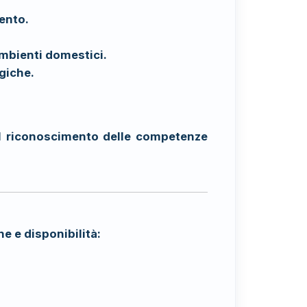
ento.
 ambienti domestici.
rgiche.
il riconoscimento delle competenze
ne e disponibilità: