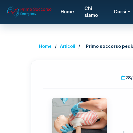
Chi
Home
Corsi
siamo
Home
/
Articoli
/
Primo soccorso pedia
28