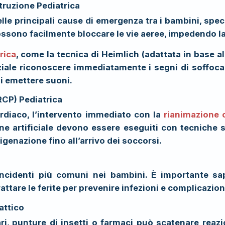
truz
i
one Pediatrica
e principali cause di emergenza tra i bambini, specia
 possono facilmente bloccare le vie aeree, impedendo l
rica
, come la tecnica di Heimlich (adattata in base a
ziale riconoscere immediatamente i segni di soffocam
 di emettere suoni.
CP) Pediatrica
ardiaco, l’intervento immediato con la
rianimazione 
ne artificiale devono essere eseguiti con tecniche s
enazione fino all’arrivo dei soccorsi.
 incidenti più comuni nei bambini. È importante sap
attare le ferite per prevenire infezioni e complicazion
attico
ri, punture di insetti o farmaci può scatenare reazio