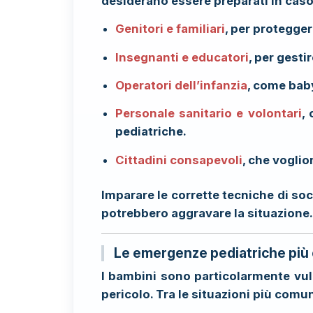
desiderano essere preparati in caso 
Genitori e familiari
, per protegger
Insegnanti e educatori
, per gesti
Operatori dell’infanzia
, come baby
Personale sanitario e volontari
,
pediatriche.
Cittadini consapevoli
, che vogli
Imparare le corrette tecniche di soc
potrebbero aggravare la situazione.
Le emergenze pediatriche più
I bambini sono particolarmente vuln
pericolo. Tra le situazioni più comu